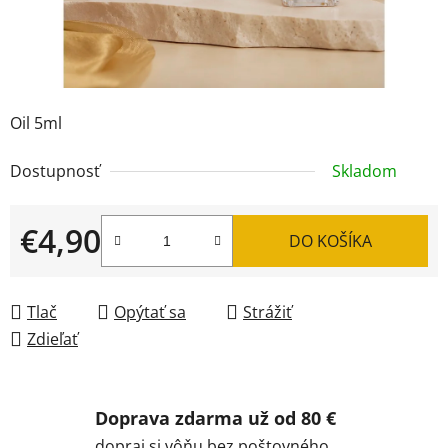
Oil 5ml
Dostupnosť
Skladom
€4,90
DO KOŠÍKA
Jednotková cena:
Tlač
Opýtať sa
Strážiť
Zdieľať
Doprava zdarma už od 80 €
dopraj si vôňu bez poštovného