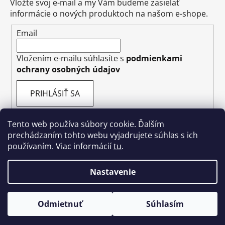
Vložte svoj e-mail a my Vám budeme zasielať
informácie o nových produktoch na našom e-shope.
Email
Vložením e-mailu súhlasíte s
podmienkami
ochrany osobných údajov
PRIHLÁSIŤ SA
Tento web používa súbory cookie. Ďalším
prechádzaním tohto webu vyjadrujete súhlas s ich
používaním. Viac informácií
tu
.
Favicon
Nastavenie
Vytvoril Shoptet
Odmietnuť
Súhlasím
Copyright 2026
Vôňa Dubaja
. Všetky práva
vyhradené.