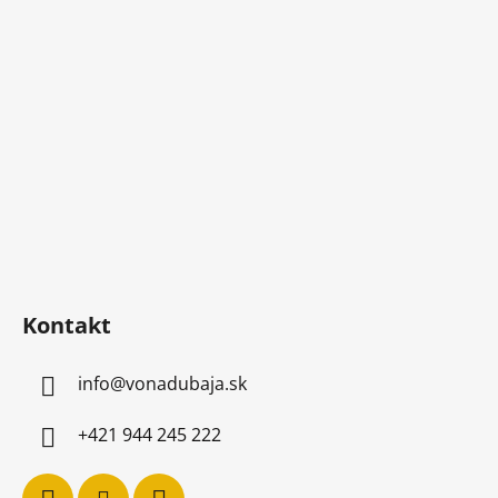
p
ä
t
i
e
Kontakt
info
@
vonadubaja.sk
+421 944 245 222